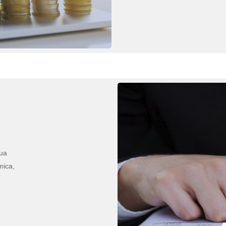
sua
mica,