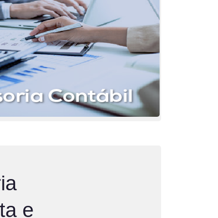
ia
ta e