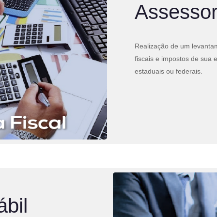
Assessor
Realização de um levantam
fiscais e impostos de sua 
estaduais ou federais.
bil