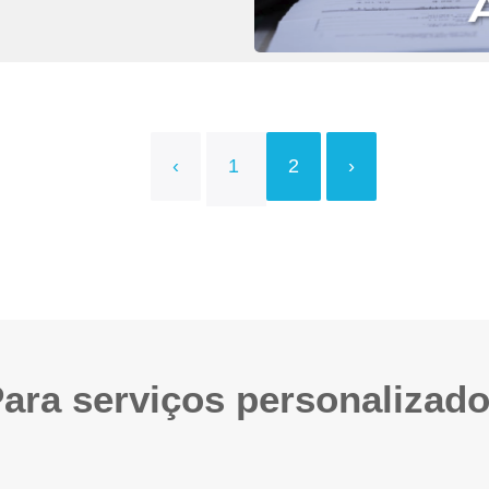
‹
1
2
›
ara serviços personalizad